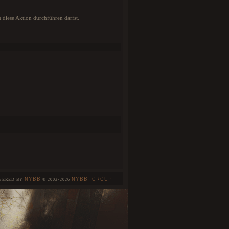
u diese Aktion durchführen darfst.
MYBB
MYBB GROUP
WERED BY
© 2002-2026