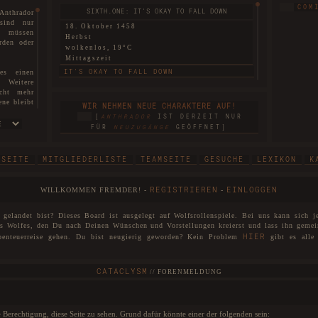
COM
SIXTH.ONE: IT'S OKAY TO FALL DOWN
Anthrador
 sind nur
18. Oktober 1458
re müssen
Herbst
rden oder
wolkenlos, 19°C
Mittagszeit
IT'S OKAY TO FALL DOWN
es einen
. Weitere
icht mehr
SIXTH.TWO: THIS LAND THAT I REMEMBER
ene bleibt
WIR NEHMEN NEUE CHARAKTERE AUF!
ten können
18. Oktober 1458
[
ANTHRADOR
IST DERZEIT NUR
Herbst
sen.
FÜR
NEUZUGÄNGE
GEÖFFNET]
nebelig, 6°C
sm ist nun
Morgendämmerung
THIS LAND THAT I REMEMBER
TSEITE
MITGLIEDERLISTE
TEAMSEITE
GESUCHE
LEXIKON
K
 hiermit
SIXTH.THREE: BEGGARS CAN'T BE CHOOSERS
cht nur in
REGISTRIEREN
EINLOGGEN
WILLKOMMEN FREMDER! -
-
so in die
18. Oktober 1458
d. Mit dem
Herbst
hoben und
gelandet bist? Dieses Board ist ausgelegt auf Wolfsrollenspiele. Bei uns kann sich j
wolkenlos, 16°C
nd heißen
es Wolfes, den Du nach Deinen Wünschen und Vorstellungen kreierst und lass ihn gemei
Mittagszeit
HIER
benteuerreise gehen. Du bist neugierig geworden? Kein Problem
gibt es alle 
BEGGARS CAN'T BE CHOOSERS
Zuge der
. Sollten
FIRST: A SECRET BETWEEN THE TWO
CATACLYSM
den diese
//
FORENMELDUNG
18. Oktober 1458
Herbst
Anthrador
windstill, 25°C
 ihr euren
ie Berechtigung, diese Seite zu sehen. Grund dafür könnte einer der folgenden sein:
Abenddämmerung