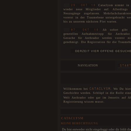
Cataclysm nimmt in 
29. OKT 18
wieder neue Mitglieder auf. Allerdings
Neuzugänge zugelassen. Mehrfachcharakte
vorerst in der Traumebene untergebracht we
bis zu unserem nächsten Plot warten.
Ab sofort gibt 
07. OKT 18
generellen Aufnahmestopp für Anthrador
Gesuche für Anthrador werden vorerst n
genehmigt. Die Registration für die Traumeb
uneingeschränkt für alle geöffnet. Interessen
WARTELISTE
sich auf unserer
eintragen las
Es ist soweit! Catacly
01. JUL 18
stolze vier Jahre alt!
NAVIGATION
STAR
Der neue Plot ist
27. MAI 18
eröffnet. Die Spielorte unterteilen sich ni
Anthrador und die Traumebene, sondern eben
drei Rudel, die mittlerweile entstanden sin
neuen Plot wurde unser Aufnahmestopp aufge
CATACLYSM
Willkommen bei
. Wo Du hier 
wir begrüßen offiziell unsere Neuzugänge u
Geschichte werden. Schlüpf in die Rolle ein
sie herzlichst willkommen bei Cataclysm.
Welt Anthrador oder gar im Jenseits auf A
Registrierung wissen musst.
Das Forum wurde im 
25. MAI 18
DSGVO einigen Veränderungen unterzogen
noch Fehler und Probleme auftreten, so wer
schnellstmöglich behoben.
CATACLYSM
KEINE BERECHTIGUNG
Cataclysm hat nun für 
07. JAN 18
eine interaktive Karte. Dies bedeutet, dass
Du bist entweder nicht eingeloggt oder dir fehlt d