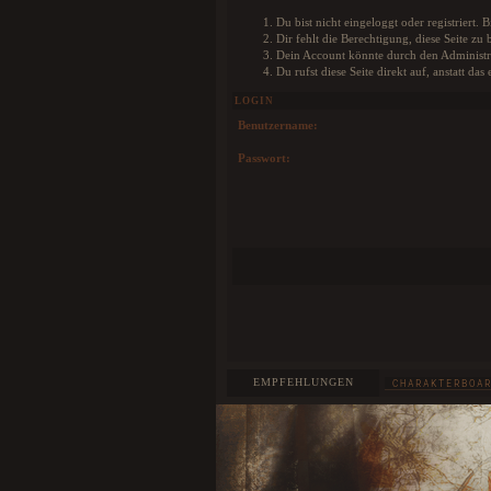
Wolf absofort selbst auf unserer Karte posi
könnt, damit jeder weiß wo euer Charak
Du bist nicht eingeloggt oder registriert.
befindet. Als besonderes Add-on könnt ihr
Dir fehlt die Berechtigung, diese Seite z
Profil sogar eine Farbe für euren Pin wähl
Dein Account könnte durch den Administra
wurde extra ein Colorpicker im Nutzerprofil e
Du rufst diese Seite direkt auf, anstatt 
HIER
Weitere Infos findet ihr
.
LOGIN
Benutzername:
Passwort:
EMPFEHLUNGEN
CHARAKTERBOA