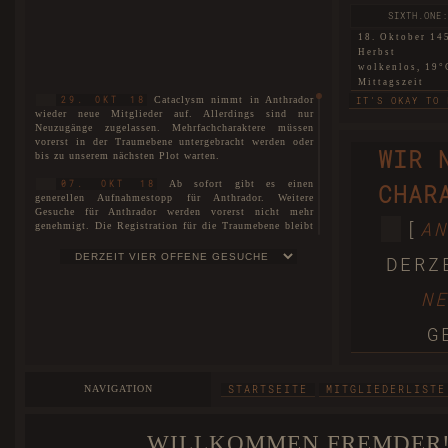
SIXTH.ONE:
18. Oktober 14
Herbst
wolkenlos, 19°
Mittagszeit
Cataclysm nimmt in Anthrador
29. OKT 18
IT'S OKAY TO 
wieder neue Mitglieder auf. Allerdings sind nur
Neuzugänge zugelassen. Mehrfachcharaktere müssen
SIXTH.TWO: 
vorerst in der Traumebene untergebracht werden oder
WIR 
bis zu unserem nächsten Plot warten.
18. Oktober 14
Herbst
Ab sofort gibt es einen
07. OKT 18
CHAR
nebelig, 6°C
generellen Aufnahmestopp für Anthrador. Weitere
Morgendämmer
Gesuche für Anthrador werden vorerst nicht mehr
THIS LAND THA
[
AN
genehmigt. Die Registration für die Traumebene bleibt
uneingeschränkt für alle geöffnet. Interessenten können
WARTELISTE
sich auf unserer
eintragen lassen.
SIXTH.THREE:
DERZ
18. Oktober 14
Es ist soweit! Cataclysm ist nun
01. JUL 18
Herbst
N
stolze vier Jahre alt!
wolkenlos, 16°
Mittagszeit
Der neue Plot ist hiermit
27. MAI 18
G
eröffnet. Die Spielorte unterteilen sich nicht nur in
BEGGARS CAN'T
Anthrador und die Traumebene, sondern ebenso in die
drei Rudel, die mittlerweile entstanden sind. Mit dem
FIRST: A 
neuen Plot wurde unser Aufnahmestopp aufgehoben und
NAVIGATION
STARTSEITE
MITGLIEDERLISTE
wir begrüßen offiziell unsere Neuzugänge und heißen
18. Oktober 14
sie herzlichst willkommen bei Cataclysm.
Herbst
windstill, 25°C
WILLKOMMEN FREMDER!
Das Forum wurde im Zuge der
25. MAI 18
Abenddämmeru