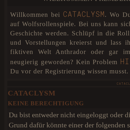
DSGVO einigen Veränderungen unterzogen. Sollten
A SECRET BETW
noch Fehler und Probleme auftreten, so werden diese
schnellstmöglich behoben.
CATACLYSM
Willkommen bei
. Wo Du 
Cataclysm hat nun für Anthrador
07. JAN 18
eine interaktive Karte. Dies bedeutet, dass ihr euren
auf Wolfsrollenspiele. Bei uns kann sic
Wolf absofort selbst auf unserer Karte positionieren
könnt, damit jeder weiß wo euer Charakter sich
Geschichte werden. Schlüpf in die Ro
befindet. Als besonderes Add-on könnt ihr in eurem
Profil sogar eine Farbe für euren Pin wählen! Dafür
und Vorstellungen kreierst und lass 
wurde extra ein Colorpicker im Nutzerprofil eingebaut.
HIER
Weitere Infos findet ihr
.
fiktiven Welt Anthrador oder gar im
HI
neugierig geworden? Kein Problem
Du vor der Registrierung wissen musst.
CATAC
CATACLYSM
KEINE BERECHTIGUNG
Du bist entweder nicht eingeloggt oder di
Grund dafür könnte einer der folgenden s