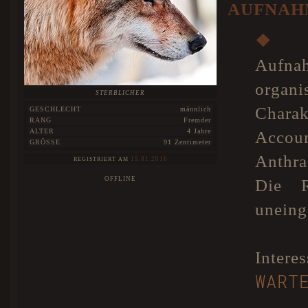
AUFNAH
❖
A
Aufn
organ
STERBLICHER
Charak
GESCHLECHT
männlich
RANG
Fremder
ALTER
4 Jahre
Accou
GRÖSSE
91 Zentimeter
Anthra
15.01.2016
REGISTRIERT AM
OFFLINE
Die R
uneinge
Inte
WART