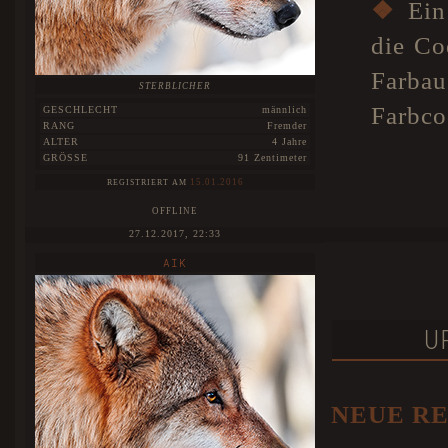
❖
Ein 
die Co
Farbau
STERBLICHER
Farbco
GESCHLECHT
männlich
RANG
Fremder
ALTER
4 Jahre
GRÖSSE
91 Zentimeter
15.01.2016
REGISTRIERT AM
OFFLINE
27.12.2017, 22:33
AIK
U
NEUE R