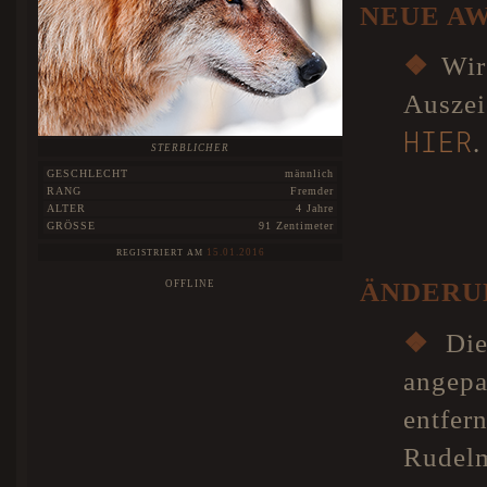
NEUE A
❖
Wir 
Auszei
HIER
.
STERBLICHER
GESCHLECHT
männlich
RANG
Fremder
ALTER
4 Jahre
GRÖSSE
91 Zentimeter
15.01.2016
REGISTRIERT AM
ÄNDERU
OFFLINE
❖
Di
angep
entf
Rudelm