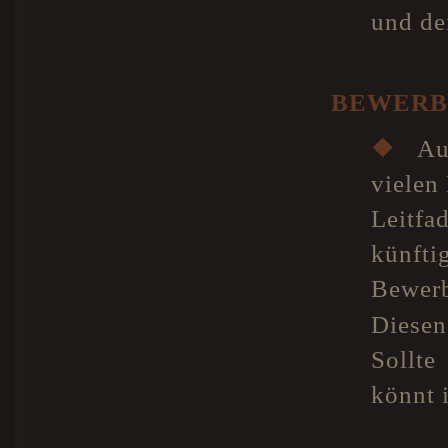
und de
BEWERB
❖
Auf
vielen
Leitfa
künf
Bewerb
Diesen
Sollt
könnt 