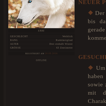
NEUER 
❖
Der 
bis da
gerade
ERBE
kommen
GESCHLECHT
Weiblich
RANG
Rudelmitglied
ALTER
Drei einhalb Winter
GRÖSSE
63 Zentimeter
20.09.2016
REGISTRIERT AM
GESUCH
OFFLINE
❖
Um u
haben
sowie 
mit d
Chara