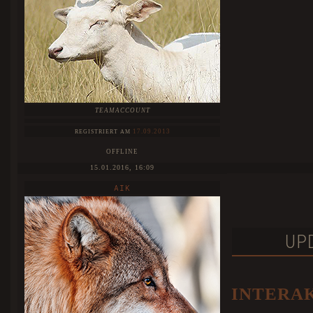
TEAMACCOUNT
17.09.2013
REGISTRIERT AM
OFFLINE
15.01.2016, 16:09
AIK
UP
INTERA