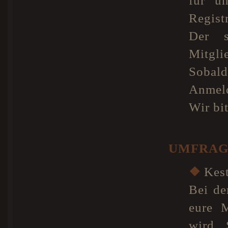
für u
Registr
Der s
Mitgl
Sobald
Anmeld
Wir bi
UMFRAG
❖
Kest
Bei de
eure M
wird. 