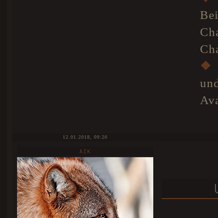
Be
Ch
Cha
❖
un
Ava
12.01.2018, 09:20
AIK