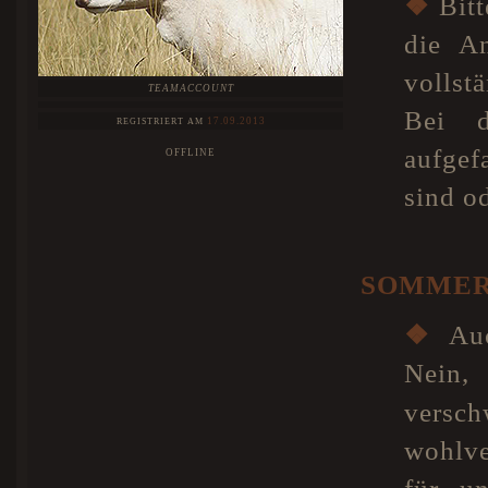
❖
Bitt
die A
vollst
TEAMACCOUNT
Bei d
17.09.2013
REGISTRIERT AM
aufgef
OFFLINE
sind o
SOMMER
❖
Auc
Nein,
versc
wohlve