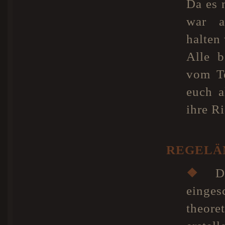
Da es 
war a
halten 
Alle b
vom Te
euch a
ihre R
REGELÄ
❖
Di
einge
theore