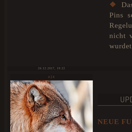
❖
Das
Pins s
Regelu
nicht 
wurdet
26.12.2017, 19:22
AIK
UP
NEUE FU