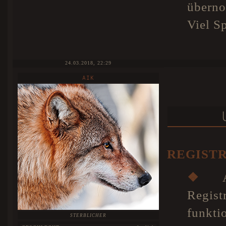
überno
Viel S
24.03.2018, 22:29
AIK
REGIST
❖
Al
Regis
funkti
STERBLICHER