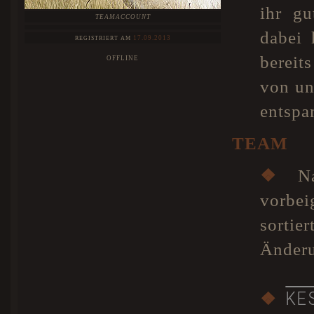
ihr g
TEAMACCOUNT
dabei 
17.09.2013
REGISTRIERT AM
bereit
OFFLINE
von un
entspa
TEAM
❖
Nat
vorbe
sorti
Änder
KE
❖