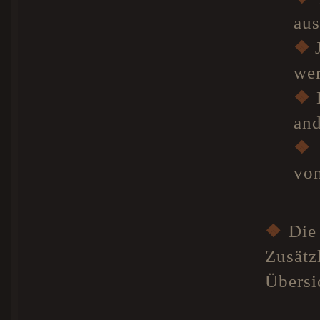
aus
❖
J
we
❖
D
and
❖
von
❖
Die 
Zusätz
Übersi