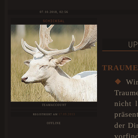
07.10.2018, 02:56
SCHICKSAL
UP
TRAUME
❖
Wir 
Traume
nicht 
TEAMACCOUNT
präsen
17.09.2013
REGISTRIERT AM
der Di
OFFLINE
vorfi