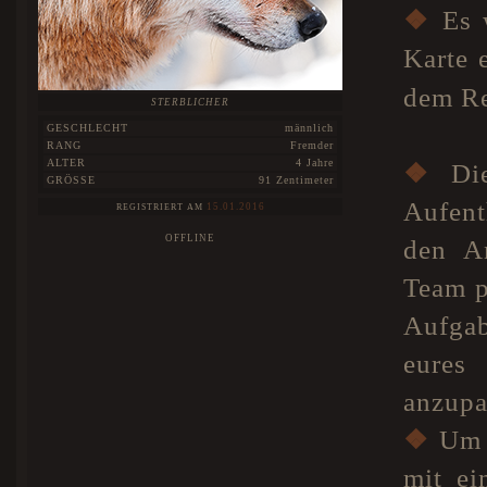
❖
Es w
Karte 
dem Re
STERBLICHER
GESCHLECHT
männlich
RANG
Fremder
ALTER
4 Jahre
❖
Die
GRÖSSE
91 Zentimeter
Aufent
15.01.2016
REGISTRIERT AM
OFFLINE
den A
Team po
Aufgab
eures
anzupa
❖
Um d
mit ei