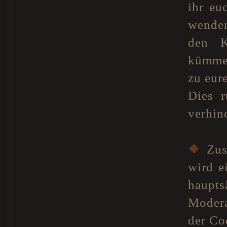
ihr eu
wenden
den K
kümmer
zu eur
Dies r
verhind
❖
Zus
wird e
haupts
Modera
der Co