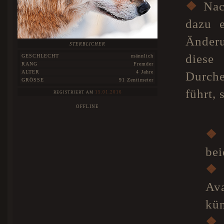
❖
Nach
dazu e
Änderu
STERBLICHER
diese
GESCHLECHT
männlich
RANG
Fremder
ALTER
4 Jahre
Durch
GRÖSSE
91 Zentimeter
führt,
15.01.2016
REGISTRIERT AM
OFFLINE
❖
bei
❖
Av
kün
❖