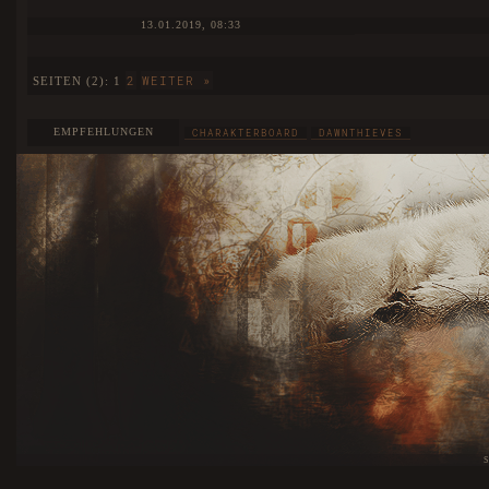
13.01.2019, 08:33
2
WEITER »
SEITEN (2):
1
EMPFEHLUNGEN
CHARAKTERBOARD
DAWNTHIEVES