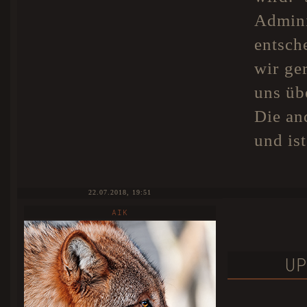
Admin
entsch
wir ge
uns üb
Die an
und ist
22.07.2018, 19:51
AIK
UP