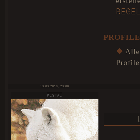
erstel
REGE
PROFIL
❖
Alle
Profile
13.03.2018, 23:08
KESTAL