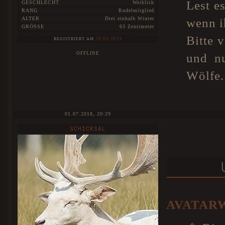
Lest es
GESCHLECHT
Weiblich
RANG
Rudelmitglied
ALTER
Drei einhalb Winter
wenn i
GRÖSSE
63 Zentimeter
Bitte v
20.09.2016
REGISTRIERT AM
OFFLINE
und nu
Wölfe.
01.07.2018, 20:29
SCHICKSAL
AVATAR