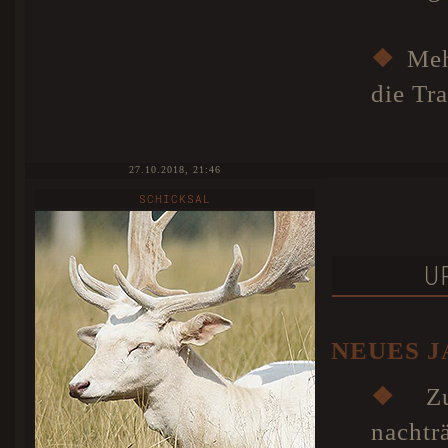
❖
Mehr
die Tr
27.10.2018, 21:46
SCHICKSAL
U
NEUES 
❖
Zu
nachtr