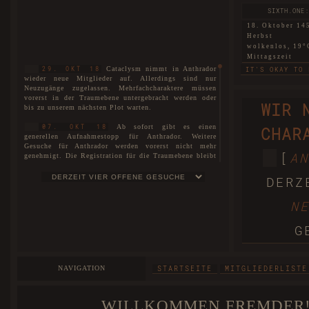
SIXTH.ONE:
18. Oktober 14
Herbst
wolkenlos, 19°
Mittagszeit
Cataclysm nimmt in Anthrador
29. OKT 18
IT'S OKAY TO 
wieder neue Mitglieder auf. Allerdings sind nur
Neuzugänge zugelassen. Mehrfachcharaktere müssen
SIXTH.TWO: 
vorerst in der Traumebene untergebracht werden oder
WIR 
bis zu unserem nächsten Plot warten.
18. Oktober 14
Herbst
Ab sofort gibt es einen
07. OKT 18
CHAR
nebelig, 6°C
generellen Aufnahmestopp für Anthrador. Weitere
Morgendämmer
Gesuche für Anthrador werden vorerst nicht mehr
THIS LAND THA
[
AN
genehmigt. Die Registration für die Traumebene bleibt
uneingeschränkt für alle geöffnet. Interessenten können
WARTELISTE
sich auf unserer
eintragen lassen.
SIXTH.THREE:
DERZ
18. Oktober 14
Es ist soweit! Cataclysm ist nun
01. JUL 18
Herbst
N
stolze vier Jahre alt!
wolkenlos, 16°
Mittagszeit
Der neue Plot ist hiermit
27. MAI 18
G
eröffnet. Die Spielorte unterteilen sich nicht nur in
BEGGARS CAN'T
Anthrador und die Traumebene, sondern ebenso in die
drei Rudel, die mittlerweile entstanden sind. Mit dem
FIRST: A 
neuen Plot wurde unser Aufnahmestopp aufgehoben und
NAVIGATION
STARTSEITE
MITGLIEDERLISTE
wir begrüßen offiziell unsere Neuzugänge und heißen
18. Oktober 14
sie herzlichst willkommen bei Cataclysm.
Herbst
windstill, 25°C
WILLKOMMEN FREMDER!
Das Forum wurde im Zuge der
25. MAI 18
Abenddämmeru