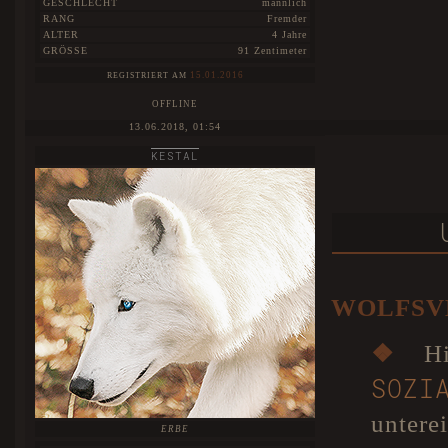
GESCHLECHT
männlich
RANG
Fremder
ALTER
4 Jahre
GRÖSSE
91 Zentimeter
15.01.2016
REGISTRIERT AM
OFFLINE
13.06.2018, 01:54
KESTAL
WOLFSV
❖
Hie
SOZ
untere
ERBE