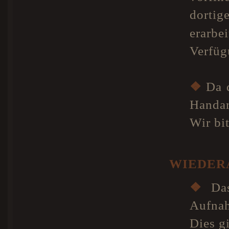
dorti
erarb
Verfüg
❖
Da d
Handar
Wir bi
WIEDER
❖
Das
Aufnah
Dies g