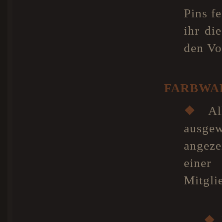
Pins f
ihr di
den Vo
FARBWAH
❖
All
ausgew
angeze
einer
Mitgli
❖