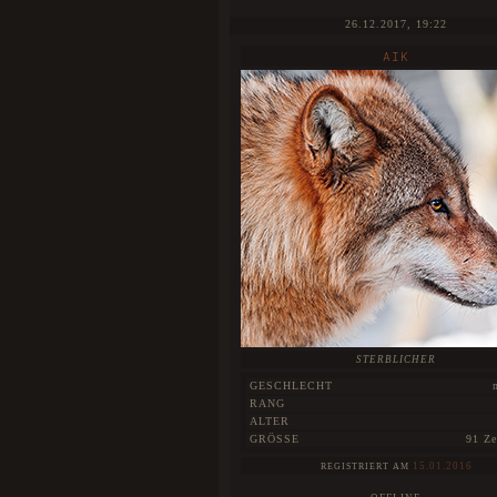
26.12.2017, 19:22
AIK
STERBLICHER
GESCHLECHT
RANG
ALTER
GRÖSSE
91 Ze
15.01.2016
REGISTRIERT AM