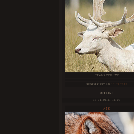
Wolf absofort selbst auf unserer Karte posi
könnt, damit jeder weiß wo euer Charak
befindet. Als besonderes Add-on könnt ihr
Profil sogar eine Farbe für euren Pin wähl
wurde extra ein Colorpicker im Nutzerprofil e
HIER
Weitere Infos findet ihr
.
TEAMACCOUNT
17.09.2013
REGISTRIERT AM
OFFLINE
15.01.2016, 16:09
AIK