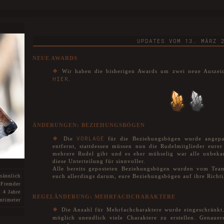
UPDATES VOM 13. MÄRZ 
NEUE AWARDS
❖
Wir haben die bisherigen Awards um zwei neue Auszeich
HIER
.
ÄNDERUNGEN: BEZIEHUNGSBÖGEN
VORLAGE
❖
Die
für die Beziehungsbögen wurde angepa
entfernt, stattdessen müssen nun die Rudelmitglieder eur
mehrere Rudel gibt und es eher mühselig war alle unbekan
diese Unterteilung für sinnvoller.
Alle bereits geposteten Beziehungsbögen wurden vom Team
männlich
euch allerdings darum, eure Beziehungsbögen auf ihre Richti
Fremder
4 Jahre
REGELÄNDERUNG: MEHRFACHCHARAKTERE
ntimeter
❖
Die Anzahl für Mehrfachcharaktere wurde eingeschränkt.
möglich unendlich viele Charaktere zu erstellen. Genaue