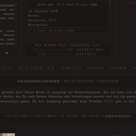
COM
SIXTH.ONE: IT'S OKAY TO FALL DOWN
Anthrador
 sind nur
18. Oktober 1458
re müssen
Herbst
rden oder
wolkenlos, 19°C
Mittagszeit
IT'S OKAY TO FALL DOWN
es einen
. Weitere
icht mehr
SIXTH.TWO: THIS LAND THAT I REMEMBER
ene bleibt
WIR NEHMEN NEUE CHARAKTERE AUF!
ten können
18. Oktober 1458
[
ANTHRADOR
IST DERZEIT NUR
Herbst
sen.
FÜR
NEUZUGÄNGE
GEÖFFNET]
nebelig, 6°C
sm ist nun
Morgendämmerung
THIS LAND THAT I REMEMBER
TSEITE
MITGLIEDERLISTE
TEAMSEITE
GESUCHE
LEXIKON
K
 hiermit
SIXTH.THREE: BEGGARS CAN'T BE CHOOSERS
cht nur in
REGISTRIEREN
EINLOGGEN
WILLKOMMEN FREMDER! -
-
so in die
18. Oktober 1458
d. Mit dem
Herbst
hoben und
gelandet bist? Dieses Board ist ausgelegt auf Wolfsrollenspiele. Bei uns kann sich j
wolkenlos, 16°C
nd heißen
es Wolfes, den Du nach Deinen Wünschen und Vorstellungen kreierst und lass ihn gemei
Mittagszeit
HIER
benteuerreise gehen. Du bist neugierig geworden? Kein Problem
gibt es alle 
BEGGARS CAN'T BE CHOOSERS
Zuge der
. Sollten
FIRST: A SECRET BETWEEN THE TWO
CATACLYSM
FIRST
WHAT IS GOING ON HERE?
den diese
//
//
//
FORENUPDATES
18. Oktober 1458
Herbst
Anthrador
windstill, 25°C
 ihr euren
Abenddämmerung