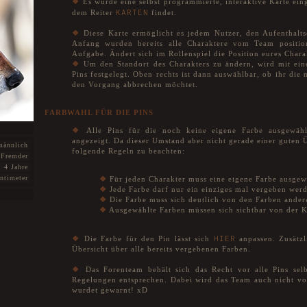
❖
Es wurde eine selbst programmierte, interaktive Karte ein
KARTEN
dem Reiter
findet.
❖
Diese Karte ermöglicht es jedem Nutzer, den Aufenthalts
Anfang wurden bereits alle Charaktere vom Team positioni
Aufgabe. Ändert sich im Rollenspiel die Position eures Charak
❖
Um den Standort des Charakters zu ändern, wird mit ein
Pins festgelegt. Oben rechts ist dann auswählbar, ob ihr die 
den Vorgang abbrechen möchtet.
FARBWAHL FÜR DIE PINS
❖
Alle Pins für die noch keine eigene Farbe ausgewähl
angezeigt. Da dieser Umstand aber nicht gerade einer guten Ü
männlich
folgende Regeln zu beachten:
Fremder
4 Jahre
ntimeter
❖
Für jeden Charakter muss eine eigene Farbe ausgew
❖
Jede Farbe darf nur ein einziges mal vergeben wer
❖
Die Farbe muss sich deutlich von den Farben ander
❖
Ausgewählte Farben müssen sich sichtbar von der K
HIER
❖
Die Farbe für den Pin lässt sich
anpassen. Zusätzli
Übersicht über alle bereits vergebenen Farben.
❖
Das Forenteam behält sich das Recht vor alle Pins selb
Regelungen entsprechen. Dabei wird das Team auch nicht vo
wurdet gewarnt! xD