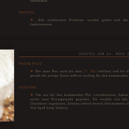
entnehmen.
PROFILE
❖
Alle technischen Probleme wurden gelöst und die P
funktionieren.
UPDATES VOM 24. MÄRZ 
NEUER PLOT
❖
Der neue Plot wird mit dem
27. Mai
eröffnet und bis d
gerade die jetzige Szene äußerst wichtig für den kommenden 
GESUCHE
❖
Um uns für den kommenden Plot vorzubereiten, haben 
sowie zwei Privatgesuche gepostet. Sie werden erst mit 
Charaktere zugelassen, können jedoch bereits übernommen un
Viel Spaß beim Stöbern.