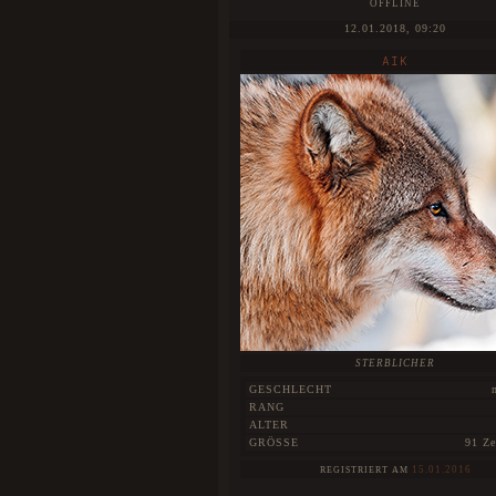
OFFLINE
12.01.2018, 09:20
AIK
STERBLICHER
GESCHLECHT
RANG
ALTER
GRÖSSE
91 Ze
15.01.2016
REGISTRIERT AM