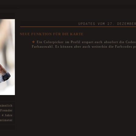
UPDATES VOM 27. DEZEMBE
NEUE FUNKTION FÜR DIE KARTE
❖
Ein Colorpicker im Profil erspart euch absofort die Codes
Farbauswahl. Es können aber auch weiterhin die Farbcodes 
männlich
Fremder
4 Jahre
ntimeter