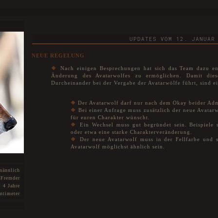
UPDATES VOM 12. JANUAR
NEUE REGELUNG
❖
Nach einigen Besprechungen hat sich das Team dazu ents
Änderung des Avatarwolfes zu ermöglichen. Damit die
Durcheinander bei der Vergabe der Avatarwölfe führt, sind e
❖
Der Avatarwolf darf nur nach dem Okay beider Adm
❖
Bei einer Anfrage muss zusätzlich der neue Avatar
für euren Charakter wünscht.
❖
Ein Wechsel muss gut begründet sein. Beispiele s
oder etwa eine starke Charakterveränderung.
❖
Der neue Avatarwolf muss in der Fellfarbe und 
Avatarwolf möglichst ähnlich sein.
männlich
Fremder
4 Jahre
ntimeter