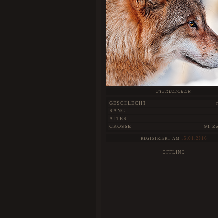
STERBLICHER
GESCHLECHT
RANG
ALTER
GRÖSSE
91 Ze
15.01.2016
REGISTRIERT AM
OFFLINE