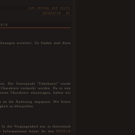
ZUM ANFANG DER SEITE
ANTWORTEN
#5
2018
nungen erweitert. Zu finden sind diese
sst. Der Unterpunkt "Unbekannt" wurde
er Charaktere vermerkt werden. Da es nun
nten Charaktere einzutragen, halten wir
 an die Änderung angepasst. Wir bitten
gkeit zu überprüfen.
 In der Vergangenheit war es theoretisch
REGELN
re Informationen könnt ihr den