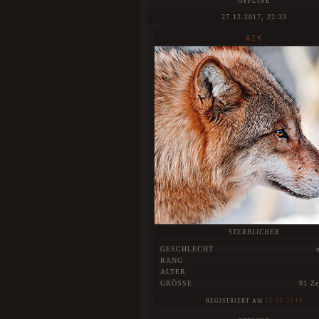
OFFLINE
27.12.2017, 22:33
AIK
STERBLICHER
GESCHLECHT
RANG
ALTER
GRÖSSE
91 Ze
15.01.2016
REGISTRIERT AM