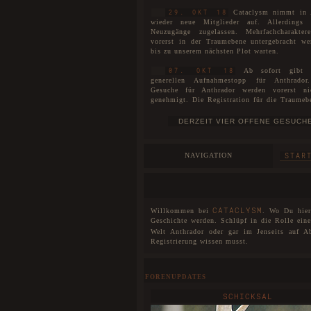
Cataclysm nimmt in 
29. OKT 18
wieder neue Mitglieder auf. Allerdings
Neuzugänge zugelassen. Mehrfachcharakte
vorerst in der Traumebene untergebracht we
bis zu unserem nächsten Plot warten.
Ab sofort gibt 
07. OKT 18
generellen Aufnahmestopp für Anthrador
Gesuche für Anthrador werden vorerst n
genehmigt. Die Registration für die Traumeb
uneingeschränkt für alle geöffnet. Interessen
WARTELISTE
sich auf unserer
eintragen las
Es ist soweit! Catacly
01. JUL 18
stolze vier Jahre alt!
NAVIGATION
STAR
Der neue Plot ist
27. MAI 18
eröffnet. Die Spielorte unterteilen sich ni
Anthrador und die Traumebene, sondern eben
drei Rudel, die mittlerweile entstanden sin
neuen Plot wurde unser Aufnahmestopp aufge
CATACLYSM
Willkommen bei
. Wo Du hier 
wir begrüßen offiziell unsere Neuzugänge u
Geschichte werden. Schlüpf in die Rolle ein
sie herzlichst willkommen bei Cataclysm.
Welt Anthrador oder gar im Jenseits auf A
Registrierung wissen musst.
Das Forum wurde im 
25. MAI 18
DSGVO einigen Veränderungen unterzogen
noch Fehler und Probleme auftreten, so wer
schnellstmöglich behoben.
FORENUPDATES
SCHICKSAL
Cataclysm hat nun für 
07. JAN 18
eine interaktive Karte. Dies bedeutet, dass