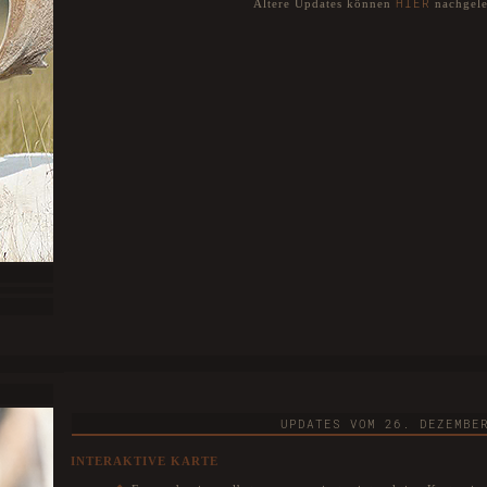
HIER
Ältere Updates können
nachgele
tionieren
A SECRET BETWEEN THE TWO
ter sich
 in eurem
en! Dafür
ingebaut.
UPDATES VOM 26. DEZEMBE
INTERAKTIVE KARTE