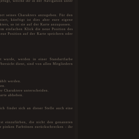
gefügt, welche ihr in der Navigation unter
ort seines Charakters anzugeben. Für den
ert, künftigt ist dies aber eure eigene
ters, so ist sie auf der Karte anzupassen.
em einfachen Klick die neue Position des
neue Position auf der Karte speichern oder
t wurde, werden in einer Standartfarbe
bersicht dient, sind von allen Mitgliedern
ählt werden.
den.
er Charaktere unterscheiden.
arte abheben.
ch findet sich an dieser Stelle auch eine
st einzufärben, die nicht den genannten
r pinken Farbtönen zurückschrecken - ihr