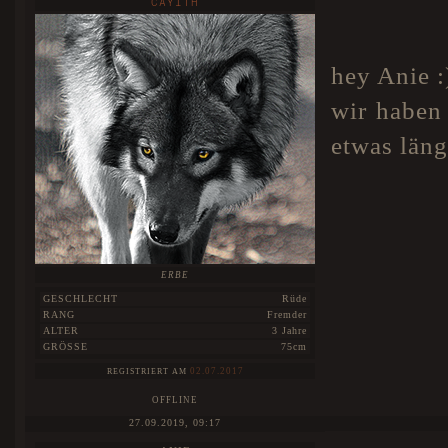
CAYITH
hey Anie :
wir haben 
etwas läng
ERBE
GESCHLECHT
Rüde
RANG
Fremder
ALTER
3 Jahre
GRÖSSE
75cm
02.07.2017
REGISTRIERT AM
OFFLINE
27.09.2019, 09:17