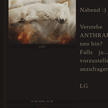
Nabend :)
Verstehe
ANTHRADO
neu bin?
GAST
Falls ja
vorzuste
anzufrage
LG
25.09.2019, 21:39