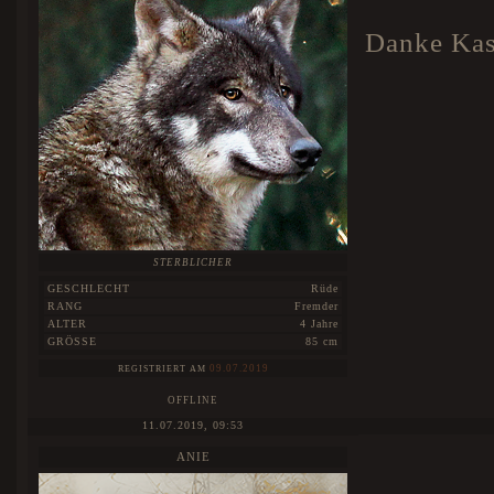
Danke Kas
STERBLICHER
GESCHLECHT
Rüde
RANG
Fremder
ALTER
4 Jahre
GRÖSSE
85 cm
09.07.2019
REGISTRIERT AM
OFFLINE
11.07.2019, 09:53
ANIE