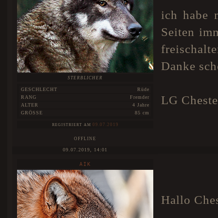
ich habe m
Seiten imm
freischalt
Danke sch
STERBLICHER
GESCHLECHT
Rüde
LG Cheste
RANG
Fremder
ALTER
4 Jahre
GRÖSSE
85 cm
09.07.2019
REGISTRIERT AM
OFFLINE
09.07.2019, 14:01
AIK
Hallo Ches