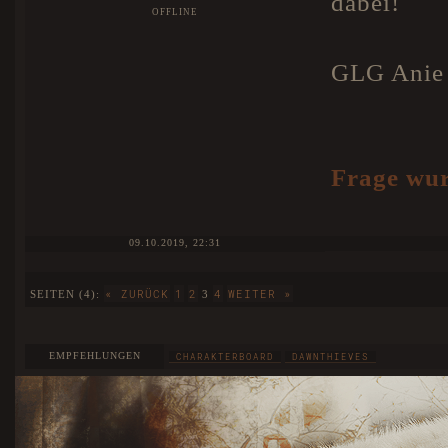
dabei!
OFFLINE
GLG Anie
Frage wur
09.10.2019, 22:31
« ZURÜCK
1
2
4
WEITER »
SEITEN (4):
3
EMPFEHLUNGEN
CHARAKTERBOARD
DAWNTHIEVES