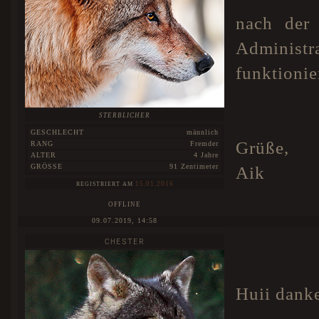
nach der
Administ
funktionie
STERBLICHER
GESCHLECHT
männlich
Grüße,
RANG
Fremder
ALTER
4 Jahre
GRÖSSE
91 Zentimeter
Aik
15.01.2016
REGISTRIERT AM
OFFLINE
09.07.2019, 14:58
CHESTER
Huii danke