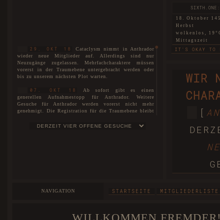
SIXTH.ONE:
18. Oktober 14
Herbst
wolkenlos, 19°
Mittagszeit
Cataclysm nimmt in Anthrador
29. OKT 18
IT'S OKAY TO 
wieder neue Mitglieder auf. Allerdings sind nur
Neuzugänge zugelassen. Mehrfachcharaktere müssen
SIXTH.TWO: 
vorerst in der Traumebene untergebracht werden oder
WIR 
bis zu unserem nächsten Plot warten.
18. Oktober 14
Herbst
Ab sofort gibt es einen
07. OKT 18
CHAR
nebelig, 6°C
generellen Aufnahmestopp für Anthrador. Weitere
Morgendämmer
Gesuche für Anthrador werden vorerst nicht mehr
THIS LAND THA
[
AN
genehmigt. Die Registration für die Traumebene bleibt
uneingeschränkt für alle geöffnet. Interessenten können
WARTELISTE
sich auf unserer
eintragen lassen.
SIXTH.THREE:
DERZ
18. Oktober 14
Es ist soweit! Cataclysm ist nun
01. JUL 18
Herbst
N
stolze vier Jahre alt!
wolkenlos, 16°
Mittagszeit
Der neue Plot ist hiermit
27. MAI 18
G
eröffnet. Die Spielorte unterteilen sich nicht nur in
BEGGARS CAN'T
Anthrador und die Traumebene, sondern ebenso in die
drei Rudel, die mittlerweile entstanden sind. Mit dem
FIRST: A 
neuen Plot wurde unser Aufnahmestopp aufgehoben und
NAVIGATION
STARTSEITE
MITGLIEDERLISTE
wir begrüßen offiziell unsere Neuzugänge und heißen
18. Oktober 14
sie herzlichst willkommen bei Cataclysm.
Herbst
windstill, 25°C
WILLKOMMEN FREMDER!
Das Forum wurde im Zuge der
25. MAI 18
Abenddämmeru