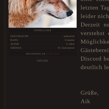
letzten Ta
leider nich
Derzeit n
STERBLICHER
verstehst 
GESCHLECHT
männlich
Möglichk
RANG
Fremder
ALTER
4 Jahre
GRÖSSE
91 Zentimeter
Gästebere
15.01.2016
REGISTRIERT AM
Discord be
OFFLINE
deutlich le
Grüße,
Aik