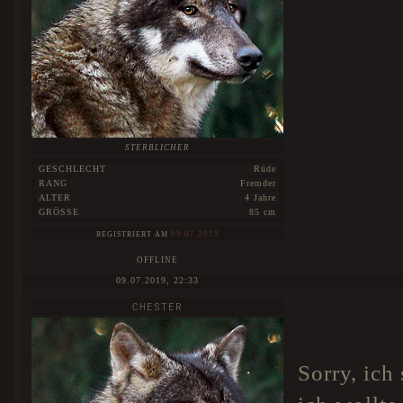
STERBLICHER
GESCHLECHT
Rüde
RANG
Fremder
ALTER
4 Jahre
GRÖSSE
85 cm
09.07.2019
REGISTRIERT AM
OFFLINE
09.07.2019, 22:33
CHESTER
Sorry, ich