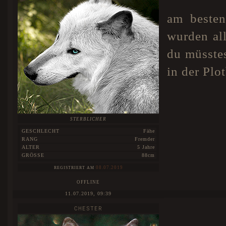
am besten
wurden all
du müsstes
in der Plo
STERBLICHER
GESCHLECHT
Fähe
RANG
Fremder
ALTER
5 Jahre
GRÖSSE
88cm
08.07.2019
REGISTRIERT AM
OFFLINE
11.07.2019, 09:39
CHESTER