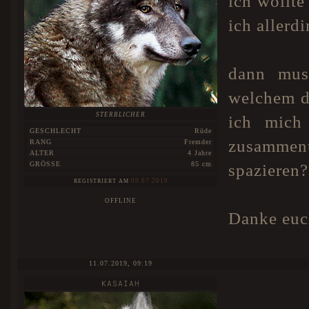
ich wollte
ich allerd
dann muss
welchem de
STERBLICHER
ich mich
GESCHLECHT
Rüde
zusamment
RANG
Fremder
ALTER
4 Jahre
GRÖSSE
85 cm
spazieren?
09.07.2019
REGISTRIERT AM
OFFLINE
Danke euc
11.07.2019, 09:19
KASAIAH