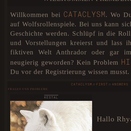
DSGVO einigen Veränderungen unterzogen. Sollten
A SECRET BETW
noch Fehler und Probleme auftreten, so werden diese
schnellstmöglich behoben.
CATACLYSM
Willkommen bei
. Wo Du 
Cataclysm hat nun für Anthrador
07. JAN 18
eine interaktive Karte. Dies bedeutet, dass ihr euren
auf Wolfsrollenspiele. Bei uns kann sic
Wolf absofort selbst auf unserer Karte positionieren
könnt, damit jeder weiß wo euer Charakter sich
Geschichte werden. Schlüpf in die Ro
befindet. Als besonderes Add-on könnt ihr in eurem
Profil sogar eine Farbe für euren Pin wählen! Dafür
und Vorstellungen kreierst und lass 
wurde extra ein Colorpicker im Nutzerprofil eingebaut.
HIER
Weitere Infos findet ihr
.
fiktiven Welt Anthrador oder gar im
HI
neugierig geworden? Kein Problem
Du vor der Registrierung wissen musst.
CATACLYSM
FIRST
ANSWERS 
//
//
FRAGEN UND PROBLEME
KESTAL
Hallo Rhy