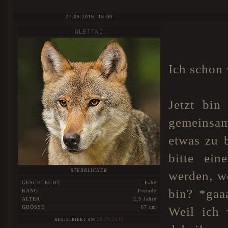
27.09.2019, 18:00
GLETTNI
Ich schon
Jetzt bin
gemeinsam
etwas zu b
bitte ein
STERBLICHER
werden, we
GESCHLECHT
Fähe
bin? *gaa
RANG
Fremde
ALTER
2,5 Jahre
GRÖSSE
67 cm
Weil ich 
28.09.2019
REGISTRIERT AM