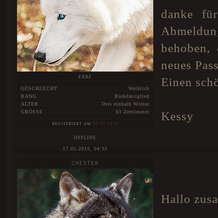
danke fü
Abmeldun
behoben, 
neues Pas
ERBE
Einen sch
GESCHLECHT
Weiblich
RANG
Rudelmitglied
ALTER
Drei einhalb Winter
GRÖSSE
63 Zentimeter
Kessy
20.09.2016
REGISTRIERT AM
OFFLINE
17.05.2019, 04:35
CHESTER
Hallo zus