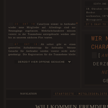
SIXTH.ONE:
18. Oktober 14
Herbst
wolkenlos, 19°
Mittagszeit
Cataclysm nimmt in Anthrador
29. OKT 18
IT'S OKAY TO 
wieder neue Mitglieder auf. Allerdings sind nur
Neuzugänge zugelassen. Mehrfachcharaktere müssen
SIXTH.TWO: 
vorerst in der Traumebene untergebracht werden oder
WIR 
bis zu unserem nächsten Plot warten.
18. Oktober 14
Herbst
Ab sofort gibt es einen
07. OKT 18
CHAR
nebelig, 6°C
generellen Aufnahmestopp für Anthrador. Weitere
Morgendämmer
Gesuche für Anthrador werden vorerst nicht mehr
THIS LAND THA
[
AN
genehmigt. Die Registration für die Traumebene bleibt
uneingeschränkt für alle geöffnet. Interessenten können
WARTELISTE
sich auf unserer
eintragen lassen.
SIXTH.THREE:
DERZ
18. Oktober 14
Es ist soweit! Cataclysm ist nun
01. JUL 18
Herbst
N
stolze vier Jahre alt!
wolkenlos, 16°
Mittagszeit
Der neue Plot ist hiermit
27. MAI 18
G
eröffnet. Die Spielorte unterteilen sich nicht nur in
BEGGARS CAN'T
Anthrador und die Traumebene, sondern ebenso in die
drei Rudel, die mittlerweile entstanden sind. Mit dem
FIRST: A 
neuen Plot wurde unser Aufnahmestopp aufgehoben und
NAVIGATION
STARTSEITE
MITGLIEDERLISTE
wir begrüßen offiziell unsere Neuzugänge und heißen
18. Oktober 14
sie herzlichst willkommen bei Cataclysm.
Herbst
windstill, 25°C
WILLKOMMEN FREMDER!
Das Forum wurde im Zuge der
25. MAI 18
Abenddämmeru