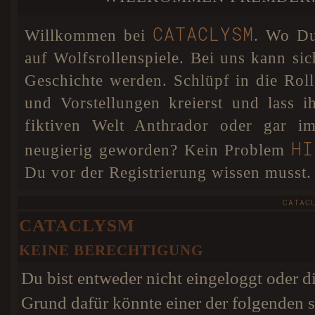
DSGVO einigen Veränderungen unterzogen. Sollten
A SECRET BETW
noch Fehler und Probleme auftreten, so werden diese
schnellstmöglich behoben.
CATACLYSM
Willkommen bei
. Wo Du 
Cataclysm hat nun für Anthrador
07. JAN 18
eine interaktive Karte. Dies bedeutet, dass ihr euren
auf Wolfsrollenspiele. Bei uns kann sic
Wolf absofort selbst auf unserer Karte positionieren
könnt, damit jeder weiß wo euer Charakter sich
Geschichte werden. Schlüpf in die Ro
befindet. Als besonderes Add-on könnt ihr in eurem
Profil sogar eine Farbe für euren Pin wählen! Dafür
und Vorstellungen kreierst und lass 
wurde extra ein Colorpicker im Nutzerprofil eingebaut.
HIER
Weitere Infos findet ihr
.
fiktiven Welt Anthrador oder gar im
HI
neugierig geworden? Kein Problem
Du vor der Registrierung wissen musst.
CATAC
CATACLYSM
KEINE BERECHTIGUNG
Du bist entweder nicht eingeloggt oder di
Grund dafür könnte einer der folgenden s