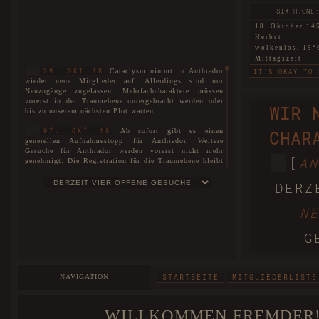
SIXTH.ONE:
18. Oktober 14
Herbst
wolkenlos, 19°
Mittagszeit
Cataclysm nimmt in Anthrador
29. OKT 18
IT'S OKAY TO 
wieder neue Mitglieder auf. Allerdings sind nur
Neuzugänge zugelassen. Mehrfachcharaktere müssen
SIXTH.TWO: 
vorerst in der Traumebene untergebracht werden oder
WIR 
bis zu unserem nächsten Plot warten.
18. Oktober 14
Herbst
Ab sofort gibt es einen
07. OKT 18
CHAR
nebelig, 6°C
generellen Aufnahmestopp für Anthrador. Weitere
Morgendämmer
Gesuche für Anthrador werden vorerst nicht mehr
THIS LAND THA
[
AN
genehmigt. Die Registration für die Traumebene bleibt
uneingeschränkt für alle geöffnet. Interessenten können
WARTELISTE
sich auf unserer
eintragen lassen.
SIXTH.THREE:
DERZ
18. Oktober 14
Es ist soweit! Cataclysm ist nun
01. JUL 18
Herbst
N
stolze vier Jahre alt!
wolkenlos, 16°
Mittagszeit
Der neue Plot ist hiermit
27. MAI 18
G
eröffnet. Die Spielorte unterteilen sich nicht nur in
BEGGARS CAN'T
Anthrador und die Traumebene, sondern ebenso in die
drei Rudel, die mittlerweile entstanden sind. Mit dem
FIRST: A 
neuen Plot wurde unser Aufnahmestopp aufgehoben und
NAVIGATION
STARTSEITE
MITGLIEDERLISTE
wir begrüßen offiziell unsere Neuzugänge und heißen
18. Oktober 14
sie herzlichst willkommen bei Cataclysm.
Herbst
windstill, 25°C
WILLKOMMEN FREMDER!
Das Forum wurde im Zuge der
25. MAI 18
Abenddämmeru