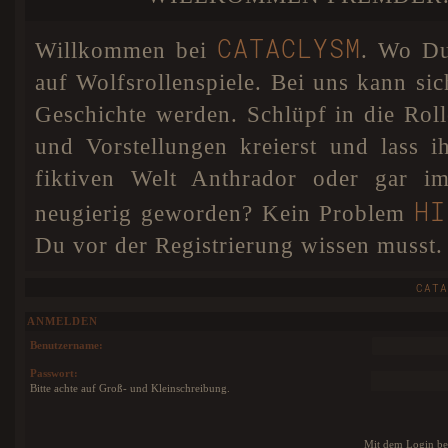
DSGVO einigen Veränderungen unterzogen. Sollten
A SECRET BETW
noch Fehler und Probleme auftreten, so werden diese
schnellstmöglich behoben.
CATACLYSM
Willkommen bei
. Wo Du 
Cataclysm hat nun für Anthrador
07. JAN 18
eine interaktive Karte. Dies bedeutet, dass ihr euren
auf Wolfsrollenspiele. Bei uns kann sic
Wolf absofort selbst auf unserer Karte positionieren
könnt, damit jeder weiß wo euer Charakter sich
Geschichte werden. Schlüpf in die Ro
befindet. Als besonderes Add-on könnt ihr in eurem
Profil sogar eine Farbe für euren Pin wählen! Dafür
und Vorstellungen kreierst und lass 
wurde extra ein Colorpicker im Nutzerprofil eingebaut.
HIER
Weitere Infos findet ihr
.
fiktiven Welt Anthrador oder gar im
HI
neugierig geworden? Kein Problem
Du vor der Registrierung wissen musst.
CATA
ANMELDEN
Benutzername:
Passwort:
Bitte achte auf Groß- und Kleinschreibung.
Mit dem Login bes