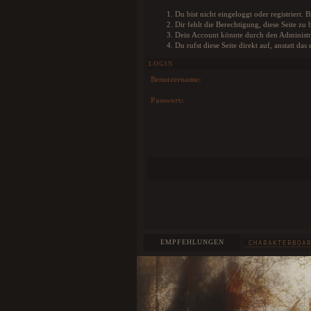
Wolf absofort selbst auf unserer Karte posi
könnt, damit jeder weiß wo euer Charak
Du bist nicht eingeloggt oder registriert.
befindet. Als besonderes Add-on könnt ihr
Dir fehlt die Berechtigung, diese Seite z
Profil sogar eine Farbe für euren Pin wähl
Dein Account könnte durch den Administra
wurde extra ein Colorpicker im Nutzerprofil e
Du rufst diese Seite direkt auf, anstatt 
HIER
Weitere Infos findet ihr
.
LOGIN
Benutzername:
Passwort:
EMPFEHLUNGEN
CHARAKTERBOA