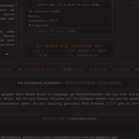
COM
SIXTH.ONE: IT'S OKAY TO FALL DOWN
Anthrador
 sind nur
18. Oktober 1458
re müssen
Herbst
rden oder
wolkenlos, 19°C
Mittagszeit
IT'S OKAY TO FALL DOWN
es einen
. Weitere
icht mehr
SIXTH.TWO: THIS LAND THAT I REMEMBER
ene bleibt
WIR NEHMEN NEUE CHARAKTERE AUF!
ten können
18. Oktober 1458
[
ANTHRADOR
IST DERZEIT NUR
Herbst
sen.
FÜR
NEUZUGÄNGE
GEÖFFNET]
nebelig, 6°C
sm ist nun
Morgendämmerung
THIS LAND THAT I REMEMBER
TSEITE
MITGLIEDERLISTE
TEAMSEITE
GESUCHE
LEXIKON
K
 hiermit
SIXTH.THREE: BEGGARS CAN'T BE CHOOSERS
cht nur in
REGISTRIEREN
EINLOGGEN
WILLKOMMEN FREMDER! -
-
so in die
18. Oktober 1458
d. Mit dem
Herbst
hoben und
gelandet bist? Dieses Board ist ausgelegt auf Wolfsrollenspiele. Bei uns kann sich j
wolkenlos, 16°C
nd heißen
es Wolfes, den Du nach Deinen Wünschen und Vorstellungen kreierst und lass ihn gemei
Mittagszeit
HIER
benteuerreise gehen. Du bist neugierig geworden? Kein Problem
gibt es alle 
BEGGARS CAN'T BE CHOOSERS
Zuge der
. Sollten
FIRST: A SECRET BETWEEN THE TWO
CATACLYSM
den diese
//
FORENMELDUNG
18. Oktober 1458
Herbst
Anthrador
windstill, 25°C
 ihr euren
ie Berechtigung, diese Seite zu sehen. Grund dafür könnte einer der folgenden sein:
Abenddämmerung