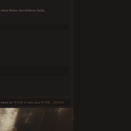
u diese Aktion durchführen darfst.
MYBB
MYBB GROUP
WERED BY
© 2002-2026