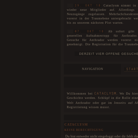
Cataclysm nimmt in 
29. OKT 18
wieder neue Mitglieder auf. Allerdings
Neuzugänge zugelassen. Mehrfachcharakte
vorerst in der Traumebene untergebracht we
bis zu unserem nächsten Plot warten.
Ab sofort gibt 
07. OKT 18
generellen Aufnahmestopp für Anthrador
Gesuche für Anthrador werden vorerst n
genehmigt. Die Registration für die Traumeb
uneingeschränkt für alle geöffnet. Interessen
WARTELISTE
sich auf unserer
eintragen las
Es ist soweit! Catacly
01. JUL 18
stolze vier Jahre alt!
NAVIGATION
STAR
Der neue Plot ist
27. MAI 18
eröffnet. Die Spielorte unterteilen sich ni
Anthrador und die Traumebene, sondern eben
drei Rudel, die mittlerweile entstanden sin
neuen Plot wurde unser Aufnahmestopp aufge
CATACLYSM
Willkommen bei
. Wo Du hier 
wir begrüßen offiziell unsere Neuzugänge u
Geschichte werden. Schlüpf in die Rolle ein
sie herzlichst willkommen bei Cataclysm.
Welt Anthrador oder gar im Jenseits auf A
Registrierung wissen musst.
Das Forum wurde im 
25. MAI 18
DSGVO einigen Veränderungen unterzogen
noch Fehler und Probleme auftreten, so wer
schnellstmöglich behoben.
CATACLYSM
KEINE BERECHTIGUNG
Cataclysm hat nun für 
07. JAN 18
eine interaktive Karte. Dies bedeutet, dass
Du bist entweder nicht eingeloggt oder dir fehlt d