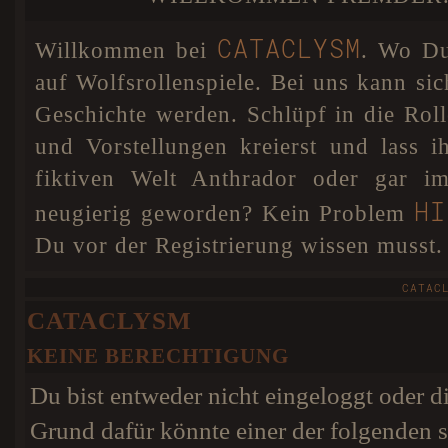
DSGVO einigen Veränderungen unterzogen. Sollten
A SECRET BETW
noch Fehler und Probleme auftreten, so werden diese
schnellstmöglich behoben.
CATACLYSM
Willkommen bei
. Wo Du 
Cataclysm hat nun für Anthrador
07. JAN 18
eine interaktive Karte. Dies bedeutet, dass ihr euren
auf Wolfsrollenspiele. Bei uns kann sic
Wolf absofort selbst auf unserer Karte positionieren
könnt, damit jeder weiß wo euer Charakter sich
Geschichte werden. Schlüpf in die Ro
befindet. Als besonderes Add-on könnt ihr in eurem
Profil sogar eine Farbe für euren Pin wählen! Dafür
und Vorstellungen kreierst und lass 
wurde extra ein Colorpicker im Nutzerprofil eingebaut.
HIER
Weitere Infos findet ihr
.
fiktiven Welt Anthrador oder gar im
HI
neugierig geworden? Kein Problem
Du vor der Registrierung wissen musst.
CATAC
CATACLYSM
KEINE BERECHTIGUNG
Du bist entweder nicht eingeloggt oder di
Grund dafür könnte einer der folgenden s