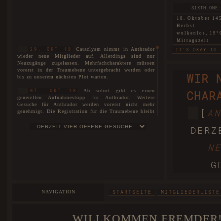
SIXTH.ONE:
18. Oktober 14
Herbst
wolkenlos, 19°
Mittagszeit
Cataclysm nimmt in Anthrador
29. OKT 18
IT'S OKAY TO 
wieder neue Mitglieder auf. Allerdings sind nur
Neuzugänge zugelassen. Mehrfachcharaktere müssen
SIXTH.TWO: 
vorerst in der Traumebene untergebracht werden oder
WIR 
bis zu unserem nächsten Plot warten.
18. Oktober 14
Herbst
Ab sofort gibt es einen
07. OKT 18
CHAR
nebelig, 6°C
generellen Aufnahmestopp für Anthrador. Weitere
Morgendämmer
Gesuche für Anthrador werden vorerst nicht mehr
THIS LAND THA
[
AN
genehmigt. Die Registration für die Traumebene bleibt
uneingeschränkt für alle geöffnet. Interessenten können
WARTELISTE
sich auf unserer
eintragen lassen.
SIXTH.THREE:
DERZ
18. Oktober 14
Es ist soweit! Cataclysm ist nun
01. JUL 18
Herbst
N
stolze vier Jahre alt!
wolkenlos, 16°
Mittagszeit
Der neue Plot ist hiermit
27. MAI 18
G
eröffnet. Die Spielorte unterteilen sich nicht nur in
BEGGARS CAN'T
Anthrador und die Traumebene, sondern ebenso in die
drei Rudel, die mittlerweile entstanden sind. Mit dem
FIRST: A 
neuen Plot wurde unser Aufnahmestopp aufgehoben und
NAVIGATION
STARTSEITE
MITGLIEDERLISTE
wir begrüßen offiziell unsere Neuzugänge und heißen
18. Oktober 14
sie herzlichst willkommen bei Cataclysm.
Herbst
windstill, 25°C
WILLKOMMEN FREMDER!
Das Forum wurde im Zuge der
25. MAI 18
Abenddämmeru