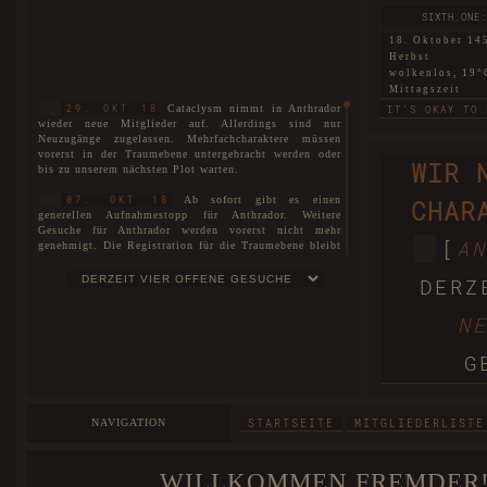
SIXTH.ONE:
18. Oktober 14
Herbst
wolkenlos, 19°
Mittagszeit
Cataclysm nimmt in Anthrador
29. OKT 18
IT'S OKAY TO 
wieder neue Mitglieder auf. Allerdings sind nur
Neuzugänge zugelassen. Mehrfachcharaktere müssen
SIXTH.TWO: 
vorerst in der Traumebene untergebracht werden oder
WIR 
bis zu unserem nächsten Plot warten.
18. Oktober 14
Herbst
Ab sofort gibt es einen
07. OKT 18
CHAR
nebelig, 6°C
generellen Aufnahmestopp für Anthrador. Weitere
Morgendämmer
Gesuche für Anthrador werden vorerst nicht mehr
THIS LAND THA
[
AN
genehmigt. Die Registration für die Traumebene bleibt
uneingeschränkt für alle geöffnet. Interessenten können
WARTELISTE
sich auf unserer
eintragen lassen.
SIXTH.THREE:
DERZ
18. Oktober 14
Es ist soweit! Cataclysm ist nun
01. JUL 18
Herbst
N
stolze vier Jahre alt!
wolkenlos, 16°
Mittagszeit
Der neue Plot ist hiermit
27. MAI 18
G
eröffnet. Die Spielorte unterteilen sich nicht nur in
BEGGARS CAN'T
Anthrador und die Traumebene, sondern ebenso in die
drei Rudel, die mittlerweile entstanden sind. Mit dem
FIRST: A 
neuen Plot wurde unser Aufnahmestopp aufgehoben und
NAVIGATION
STARTSEITE
MITGLIEDERLISTE
wir begrüßen offiziell unsere Neuzugänge und heißen
18. Oktober 14
sie herzlichst willkommen bei Cataclysm.
Herbst
windstill, 25°C
WILLKOMMEN FREMDER!
Das Forum wurde im Zuge der
25. MAI 18
Abenddämmeru