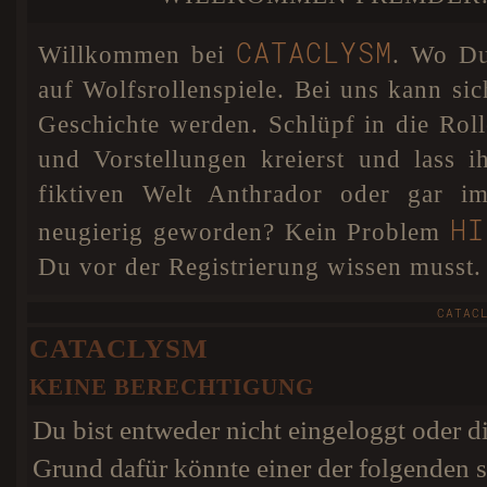
DSGVO einigen Veränderungen unterzogen. Sollten
A SECRET BETW
noch Fehler und Probleme auftreten, so werden diese
schnellstmöglich behoben.
CATACLYSM
Willkommen bei
. Wo Du 
Cataclysm hat nun für Anthrador
07. JAN 18
eine interaktive Karte. Dies bedeutet, dass ihr euren
auf Wolfsrollenspiele. Bei uns kann sic
Wolf absofort selbst auf unserer Karte positionieren
könnt, damit jeder weiß wo euer Charakter sich
Geschichte werden. Schlüpf in die Ro
befindet. Als besonderes Add-on könnt ihr in eurem
Profil sogar eine Farbe für euren Pin wählen! Dafür
und Vorstellungen kreierst und lass 
wurde extra ein Colorpicker im Nutzerprofil eingebaut.
HIER
Weitere Infos findet ihr
.
fiktiven Welt Anthrador oder gar im
HI
neugierig geworden? Kein Problem
Du vor der Registrierung wissen musst.
CATAC
CATACLYSM
KEINE BERECHTIGUNG
Du bist entweder nicht eingeloggt oder di
Grund dafür könnte einer der folgenden s