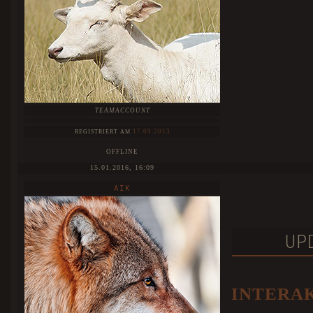
TEAMACCOUNT
17.09.2013
REGISTRIERT AM
OFFLINE
15.01.2016, 16:09
AIK
UP
INTERA