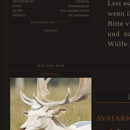
Lest es
GESCHLECHT
Weiblich
RANG
Rudelmitglied
ALTER
Drei einhalb Winter
wenn i
GRÖSSE
63 Zentimeter
Bitte v
20.09.2016
REGISTRIERT AM
OFFLINE
und nu
Wölfe.
01.07.2018, 20:29
SCHICKSAL
AVATAR