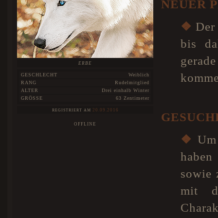
NEUER 
❖
Der 
bis da
gerade
ERBE
kommen
GESCHLECHT
Weiblich
RANG
Rudelmitglied
ALTER
Drei einhalb Winter
GRÖSSE
63 Zentimeter
20.09.2016
REGISTRIERT AM
GESUCH
OFFLINE
❖
Um u
haben
sowie 
mit d
Chara