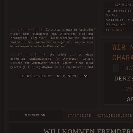
SIXTH.ONE:
18. Oktober 14
Herbst
wolkenlos, 19°
Mittagszeit
Cataclysm nimmt in Anthrador
29. OKT 18
IT'S OKAY TO 
wieder neue Mitglieder auf. Allerdings sind nur
Neuzugänge zugelassen. Mehrfachcharaktere müssen
SIXTH.TWO: 
vorerst in der Traumebene untergebracht werden oder
WIR 
bis zu unserem nächsten Plot warten.
18. Oktober 14
Herbst
Ab sofort gibt es einen
07. OKT 18
CHAR
nebelig, 6°C
generellen Aufnahmestopp für Anthrador. Weitere
Morgendämmer
Gesuche für Anthrador werden vorerst nicht mehr
THIS LAND THA
[
AN
genehmigt. Die Registration für die Traumebene bleibt
uneingeschränkt für alle geöffnet. Interessenten können
WARTELISTE
sich auf unserer
eintragen lassen.
SIXTH.THREE:
DERZ
18. Oktober 14
Es ist soweit! Cataclysm ist nun
01. JUL 18
Herbst
N
stolze vier Jahre alt!
wolkenlos, 16°
Mittagszeit
Der neue Plot ist hiermit
27. MAI 18
G
eröffnet. Die Spielorte unterteilen sich nicht nur in
BEGGARS CAN'T
Anthrador und die Traumebene, sondern ebenso in die
drei Rudel, die mittlerweile entstanden sind. Mit dem
FIRST: A 
neuen Plot wurde unser Aufnahmestopp aufgehoben und
NAVIGATION
STARTSEITE
MITGLIEDERLISTE
wir begrüßen offiziell unsere Neuzugänge und heißen
18. Oktober 14
sie herzlichst willkommen bei Cataclysm.
Herbst
windstill, 25°C
WILLKOMMEN FREMDER!
Das Forum wurde im Zuge der
25. MAI 18
Abenddämmeru