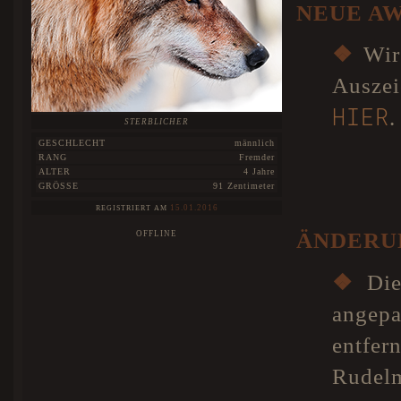
NEUE A
❖
Wir 
Auszei
HIER
.
STERBLICHER
GESCHLECHT
männlich
RANG
Fremder
ALTER
4 Jahre
GRÖSSE
91 Zentimeter
15.01.2016
REGISTRIERT AM
ÄNDERU
OFFLINE
❖
Di
angep
entf
Rudelm