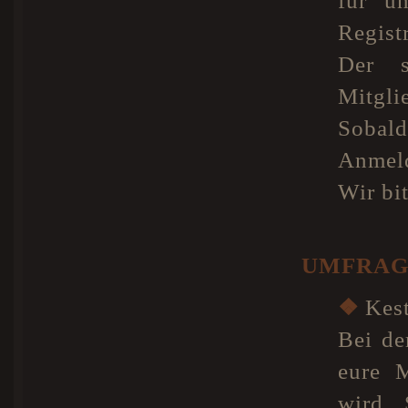
für u
Registr
Der s
Mitgl
Sobald
Anmeld
Wir bi
UMFRAG
❖
Kest
Bei de
eure M
wird. 