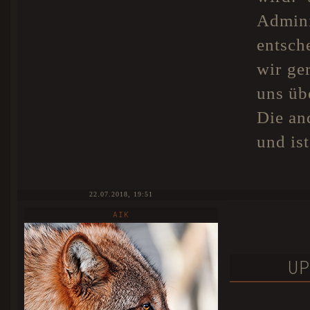
Admin
entsch
wir ge
uns üb
Die an
und ist
22.07.2018, 19:51
AIK
UP