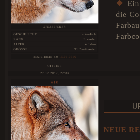
❖
Ein 
die Co
Farbau
STERBLICHER
Farbco
GESCHLECHT
männlich
RANG
Fremder
ALTER
4 Jahre
GRÖSSE
91 Zentimeter
15.01.2016
REGISTRIERT AM
OFFLINE
27.12.2017, 22:33
AIK
U
NEUE R