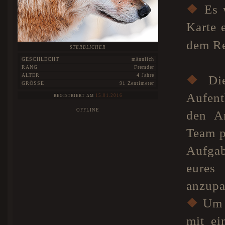
❖
Es w
Karte 
dem Re
STERBLICHER
GESCHLECHT
männlich
RANG
Fremder
ALTER
4 Jahre
❖
Die
GRÖSSE
91 Zentimeter
Aufent
15.01.2016
REGISTRIERT AM
OFFLINE
den A
Team po
Aufgab
eures
anzupa
❖
Um d
mit ei