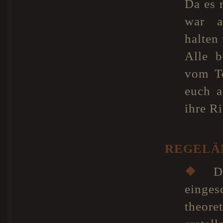
Da es 
war a
halten 
Alle b
vom Te
euch a
ihre R
REGELÄ
❖
Di
einge
theore