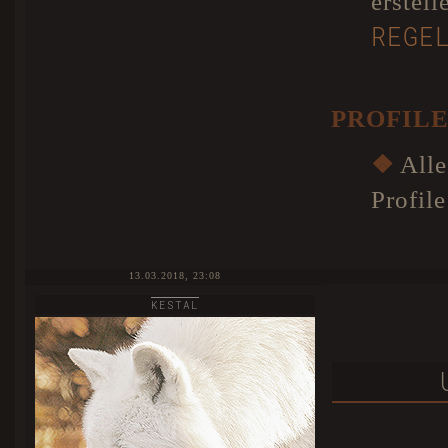
erstel
REGE
PROFIL
❖
Alle
Profile
13.03.2018, 23:08
KESTAL