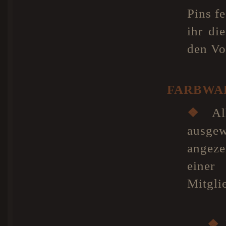
Pins f
ihr di
den Vo
FARBWAH
❖
All
ausgew
angeze
einer
Mitgli
❖