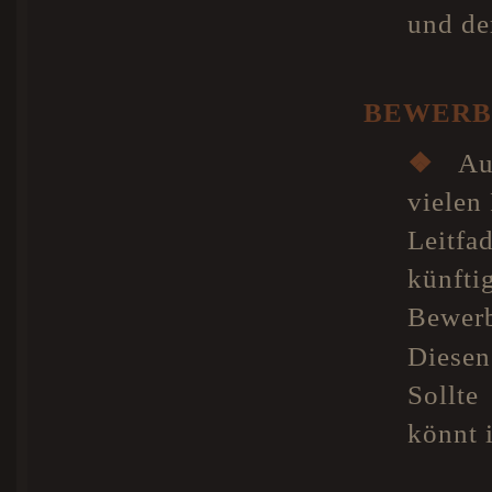
und de
BEWERB
❖
Auf
vielen
Leitfa
künf
Bewerb
Diesen
Sollt
könnt 