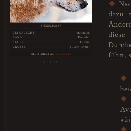
❖
Nach
dazu e
Änderu
STERBLICHER
diese
GESCHLECHT
männlich
RANG
Fremder
ALTER
4 Jahre
Durch
GRÖSSE
91 Zentimeter
führt,
15.01.2016
REGISTRIERT AM
OFFLINE
❖
bei
❖
Av
kün
❖