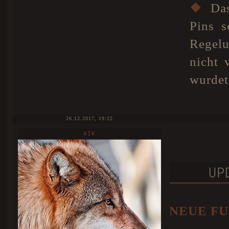
❖
Das
Pins s
Regelu
nicht 
wurdet
26.12.2017, 19:22
AIK
UP
NEUE FU