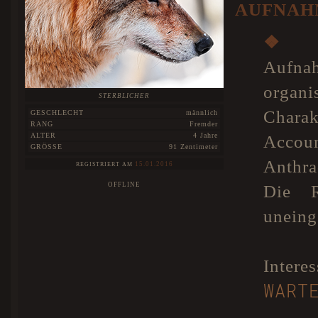
AUFNAH
❖
A
Aufn
organ
STERBLICHER
Charak
GESCHLECHT
männlich
RANG
Fremder
ALTER
4 Jahre
Accou
GRÖSSE
91 Zentimeter
Anthra
15.01.2016
REGISTRIERT AM
OFFLINE
Die R
uneinge
Inte
WART