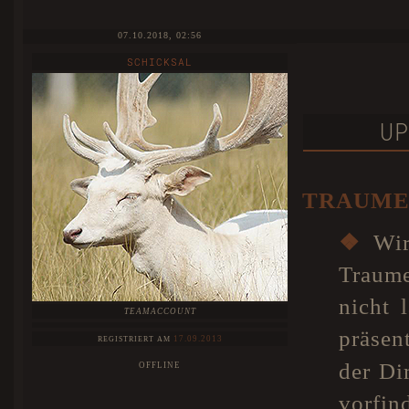
07.10.2018, 02:56
SCHICKSAL
UP
TRAUME
❖
Wir 
Traume
nicht 
TEAMACCOUNT
präsen
17.09.2013
REGISTRIERT AM
der Di
OFFLINE
vorfi