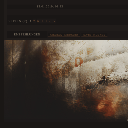
13.01.2019, 08:33
2
WEITER »
SEITEN (2):
1
EMPFEHLUNGEN
CHARAKTERBOARD
DAWNTHIEVES