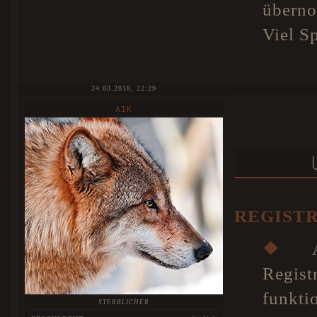
überno
Viel S
24.03.2018, 22:29
AIK
REGIST
❖
Al
Regis
funkti
STERBLICHER