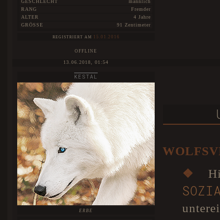
GESCHLECHT
männlich
RANG
Fremder
ALTER
4 Jahre
GRÖSSE
91 Zentimeter
15.01.2016
REGISTRIERT AM
OFFLINE
13.06.2018, 01:54
KESTAL
WOLFSV
❖
Hie
SOZ
untere
ERBE