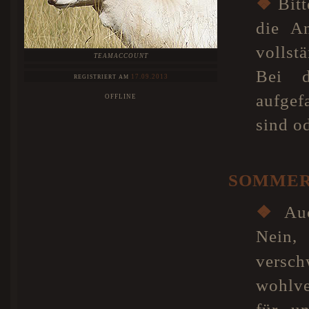
❖
Bitt
die A
vollst
TEAMACCOUNT
Bei d
17.09.2013
REGISTRIERT AM
aufgef
OFFLINE
sind o
SOMMER
❖
Auc
Nein,
versc
wohlve