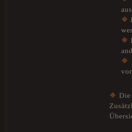
aus
❖
J
we
❖
D
and
❖
von
❖
Die 
Zusätz
Übersi