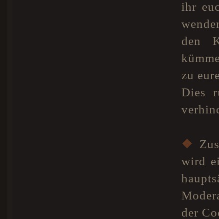
ihr eu
wenden
den K
kümmer
zu eur
Dies r
verhind
❖
Zus
wird e
haupts
Modera
der Co