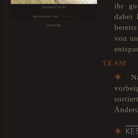
ihr g
TEAMACCOUNT
dabei 
17.09.2013
REGISTRIERT AM
bereit
OFFLINE
von un
entspa
TEAM
❖
Nat
vorbe
sorti
Änder
KE
❖