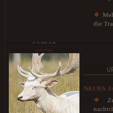
❖
Mehr
die Tr
27.10.2018, 21:46
SCHICKSAL
U
NEUES 
❖
Zu
nachtr