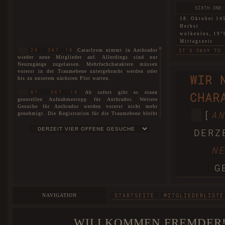
SIXTH.ONE:
18. Oktober 14
Herbst
wolkenlos, 19°
Mittagszeit
Cataclysm nimmt in Anthrador
29. OKT 18
IT'S OKAY TO 
wieder neue Mitglieder auf. Allerdings sind nur
Neuzugänge zugelassen. Mehrfachcharaktere müssen
SIXTH.TWO: 
vorerst in der Traumebene untergebracht werden oder
WIR 
bis zu unserem nächsten Plot warten.
18. Oktober 14
Herbst
Ab sofort gibt es einen
07. OKT 18
CHAR
nebelig, 6°C
generellen Aufnahmestopp für Anthrador. Weitere
Morgendämmer
Gesuche für Anthrador werden vorerst nicht mehr
THIS LAND THA
[
AN
genehmigt. Die Registration für die Traumebene bleibt
uneingeschränkt für alle geöffnet. Interessenten können
WARTELISTE
sich auf unserer
eintragen lassen.
SIXTH.THREE:
DERZ
18. Oktober 14
Es ist soweit! Cataclysm ist nun
01. JUL 18
Herbst
N
stolze vier Jahre alt!
wolkenlos, 16°
Mittagszeit
Der neue Plot ist hiermit
27. MAI 18
G
eröffnet. Die Spielorte unterteilen sich nicht nur in
BEGGARS CAN'T
Anthrador und die Traumebene, sondern ebenso in die
drei Rudel, die mittlerweile entstanden sind. Mit dem
FIRST: A 
neuen Plot wurde unser Aufnahmestopp aufgehoben und
NAVIGATION
STARTSEITE
MITGLIEDERLISTE
wir begrüßen offiziell unsere Neuzugänge und heißen
18. Oktober 14
sie herzlichst willkommen bei Cataclysm.
Herbst
windstill, 25°C
WILLKOMMEN FREMDER!
Das Forum wurde im Zuge der
25. MAI 18
Abenddämmeru