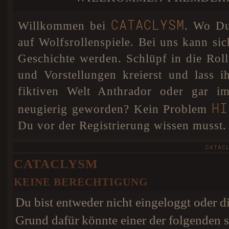
DSGVO einigen Veränderungen unterzogen. Sollten
A SECRET BETW
noch Fehler und Probleme auftreten, so werden diese
schnellstmöglich behoben.
CATACLYSM
Willkommen bei
. Wo Du 
Cataclysm hat nun für Anthrador
07. JAN 18
eine interaktive Karte. Dies bedeutet, dass ihr euren
auf Wolfsrollenspiele. Bei uns kann sic
Wolf absofort selbst auf unserer Karte positionieren
könnt, damit jeder weiß wo euer Charakter sich
Geschichte werden. Schlüpf in die Ro
befindet. Als besonderes Add-on könnt ihr in eurem
Profil sogar eine Farbe für euren Pin wählen! Dafür
und Vorstellungen kreierst und lass 
wurde extra ein Colorpicker im Nutzerprofil eingebaut.
HIER
Weitere Infos findet ihr
.
fiktiven Welt Anthrador oder gar im
HI
neugierig geworden? Kein Problem
Du vor der Registrierung wissen musst.
CATAC
CATACLYSM
KEINE BERECHTIGUNG
Du bist entweder nicht eingeloggt oder di
Grund dafür könnte einer der folgenden s