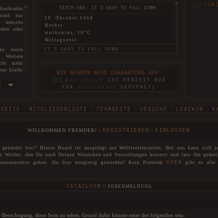
COM
SIXTH.ONE: IT'S OKAY TO FALL DOWN
Anthrador
 sind nur
18. Oktober 1458
re müssen
Herbst
rden oder
wolkenlos, 19°C
Mittagszeit
IT'S OKAY TO FALL DOWN
es einen
. Weitere
icht mehr
SIXTH.TWO: THIS LAND THAT I REMEMBER
ene bleibt
WIR NEHMEN NEUE CHARAKTERE AUF!
ten können
18. Oktober 1458
[
ANTHRADOR
IST DERZEIT NUR
Herbst
sen.
FÜR
NEUZUGÄNGE
GEÖFFNET]
nebelig, 6°C
sm ist nun
Morgendämmerung
THIS LAND THAT I REMEMBER
TSEITE
MITGLIEDERLISTE
TEAMSEITE
GESUCHE
LEXIKON
K
 hiermit
SIXTH.THREE: BEGGARS CAN'T BE CHOOSERS
cht nur in
REGISTRIEREN
EINLOGGEN
WILLKOMMEN FREMDER! -
-
so in die
18. Oktober 1458
d. Mit dem
Herbst
hoben und
gelandet bist? Dieses Board ist ausgelegt auf Wolfsrollenspiele. Bei uns kann sich j
wolkenlos, 16°C
nd heißen
es Wolfes, den Du nach Deinen Wünschen und Vorstellungen kreierst und lass ihn gemei
Mittagszeit
HIER
benteuerreise gehen. Du bist neugierig geworden? Kein Problem
gibt es alle 
BEGGARS CAN'T BE CHOOSERS
Zuge der
. Sollten
FIRST: A SECRET BETWEEN THE TWO
CATACLYSM
den diese
//
FORENMELDUNG
18. Oktober 1458
Herbst
Anthrador
windstill, 25°C
 ihr euren
ie Berechtigung, diese Seite zu sehen. Grund dafür könnte einer der folgenden sein:
Abenddämmerung