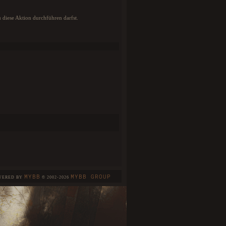
u diese Aktion durchführen darfst.
MYBB
MYBB GROUP
WERED BY
© 2002-2026