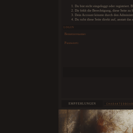
Wolf absofort selbst auf unserer Karte posi
könnt, damit jeder weiß wo euer Charak
Du bist nicht eingeloggt oder registriert.
befindet. Als besonderes Add-on könnt ihr
Dir fehlt die Berechtigung, diese Seite z
Profil sogar eine Farbe für euren Pin wähl
Dein Account könnte durch den Administra
wurde extra ein Colorpicker im Nutzerprofil e
Du rufst diese Seite direkt auf, anstatt 
HIER
Weitere Infos findet ihr
.
LOGIN
Benutzername:
Passwort:
EMPFEHLUNGEN
CHARAKTERBOA