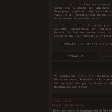
Cataclysm nimmt in 
29. OKT 18
wieder neue Mitglieder auf. Allerdings
Neuzugänge zugelassen. Mehrfachcharakte
vorerst in der Traumebene untergebracht we
bis zu unserem nächsten Plot warten.
Ab sofort gibt 
07. OKT 18
generellen Aufnahmestopp für Anthrador
Gesuche für Anthrador werden vorerst n
genehmigt. Die Registration für die Traumeb
uneingeschränkt für alle geöffnet. Interessen
WARTELISTE
sich auf unserer
eintragen las
Es ist soweit! Catacly
01. JUL 18
stolze vier Jahre alt!
NAVIGATION
STAR
Der neue Plot ist
27. MAI 18
eröffnet. Die Spielorte unterteilen sich ni
Anthrador und die Traumebene, sondern eben
drei Rudel, die mittlerweile entstanden sin
neuen Plot wurde unser Aufnahmestopp aufge
CATACLYSM
Willkommen bei
. Wo Du hier 
wir begrüßen offiziell unsere Neuzugänge u
Geschichte werden. Schlüpf in die Rolle ein
sie herzlichst willkommen bei Cataclysm.
Welt Anthrador oder gar im Jenseits auf A
Registrierung wissen musst.
Das Forum wurde im 
25. MAI 18
DSGVO einigen Veränderungen unterzogen
noch Fehler und Probleme auftreten, so wer
schnellstmöglich behoben.
CATACLYSM
KEINE BERECHTIGUNG
Cataclysm hat nun für 
07. JAN 18
eine interaktive Karte. Dies bedeutet, dass
Du bist entweder nicht eingeloggt oder dir fehlt d